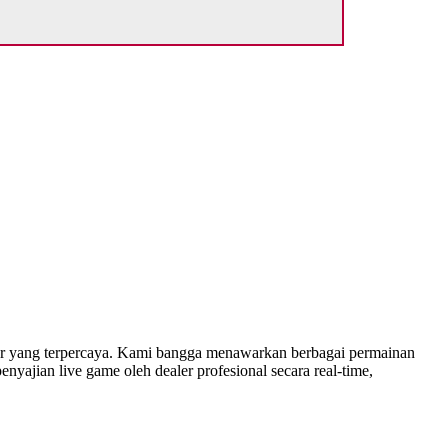
aler yang terpercaya. Kami bangga menawarkan berbagai permainan
enyajian live game oleh dealer profesional secara real-time,