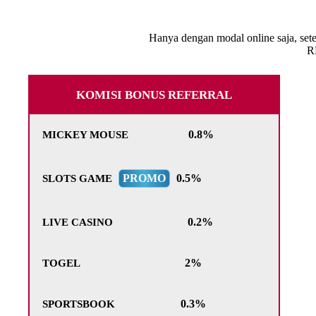
Hanya dengan modal online saja, set
R
KOMISI BONUS REFERRAL
0.8%
MICKEY MOUSE
PROMO
0.5%
SLOTS GAME
0.2%
LIVE CASINO
2%
TOGEL
0.3%
SPORTSBOOK