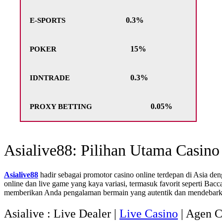
0.3%
E-SPORTS
15%
POKER
0.3%
IDNTRADE
0.05%
PROXY BETTING
Asialive88: Pilihan Utama Casino
Asialive88
hadir sebagai promotor casino online terdepan di Asia 
online dan live game yang kaya variasi, termasuk favorit seperti Bacca
memberikan Anda pengalaman bermain yang autentik dan mendebark
Asialive : Live Dealer |
Live Casino
| Agen C