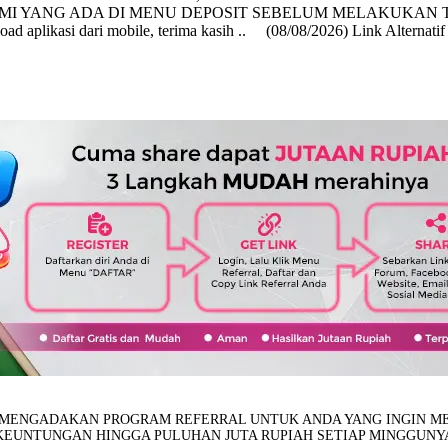
I YANG ADA DI MENU DEPOSIT SEBELUM MELAKUKAN TRA
oad aplikasi dari mobile, terima kasih ..
(08/08/2026)
Link Alternatif
 MENGADAKAN PROGRAM REFERRAL UNTUK ANDA YANG INGIN 
KEUNTUNGAN HINGGA PULUHAN JUTA RUPIAH SETIAP MINGGUNY