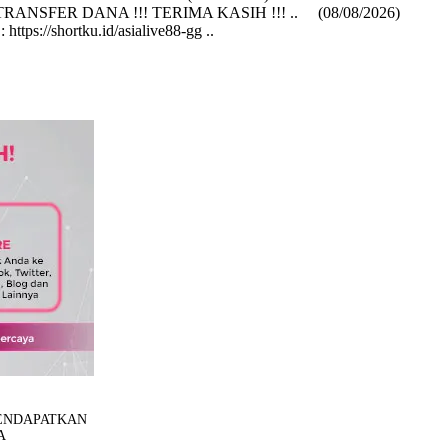
NSFER DANA !!! TERIMA KASIH !!! ..
(08/08/2026)
 : https://shortku.id/asialive88-gg ..
MENDAPATKAN
A