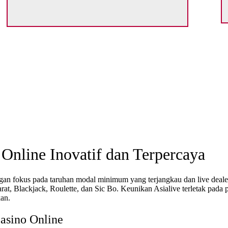
 Online Inovatif dan Terpercaya
dengan fokus pada taruhan modal minimum yang terjangkau dan live de
rat, Blackjack, Roulette, dan Sic Bo. Keunikan Asialive terletak pada p
an.
asino Online