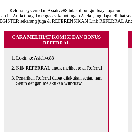
Referral system dari Asialive88 tidak dipungut biaya apapun.
elah itu Anda tinggal mengecek keuntungan Anda yang dapat dilihat se
EGISTER sekarang juga & REFERENSIKAN Link REFERRAL And
CARA MELIHAT KOMISI DAN BONUS
REFERRAL
Login ke Asialive88
Klik REFERRAL untuk melihat total Referral
Penarikan Referral dapat dilakukan setiap hari
Senin dengan melakukan withdraw