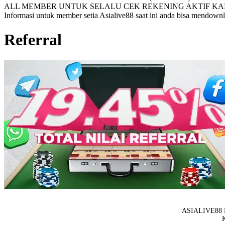
ALL MEMBER UNTUK SELALU CEK REKENING AKTIF KAM
Informasi untuk member setia Asialive88 saat ini anda bisa mendownl
Referral
ASIALIVE88