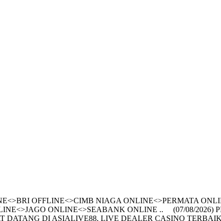
INE<>BRI OFFLINE<>CIMB NIAGA ONLINE<>PERMATA ON
NLINE<>JAGO ONLINE<>SEABANK ONLINE ..
(07/08/2026)
P
 DATANG DI ASIALIVE88, LIVE DEALER CASINO TERBAIK 