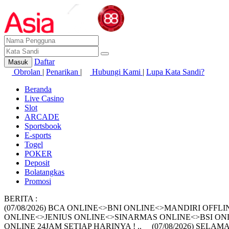
Daftar
Masuk
Obrolan
|
Penarikan
|
Hubungi Kami
|
Lupa Kata Sandi?
Beranda
Live Casino
Slot
ARCADE
Sportsbook
E-sports
Togel
POKER
Deposit
Bolatangkas
Promosi
BERITA :
(07/08/2026)
BCA ONLINE<>BNI ONLINE<>MANDIRI OFFL
ONLINE<>JENIUS ONLINE<>SINARMAS ONLINE<>BSI O
ONLINE 24JAM SETIAP HARINYA ! ..
(07/08/2026)
SELAMAT